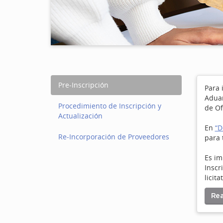
Pre-Inscripción
Para 
Aduan
Procedimiento de Inscripción y
de Of
Actualización
En
“D
Re-Incorporación de Proveedores
para 
Es im
Inscr
licita
Rea