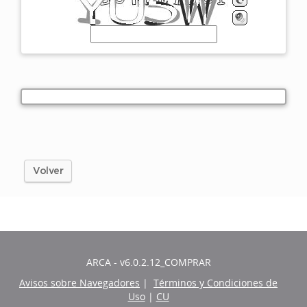
Volver
ARCA - v6.0.2.12_COMPRAR
Avisos sobre Navegadores
|
Términos y Condiciones de
Uso
|
CU