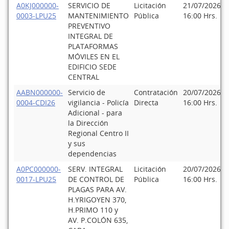
A0KJ000000-
SERVICIO DE
Licitación
21/07/2026
0003-LPU25
MANTENIMIENTO
Pública
16:00 Hrs.
PREVENTIVO
INTEGRAL DE
PLATAFORMAS
MÓVILES EN EL
EDIFICIO SEDE
CENTRAL
AABN000000-
Servicio de
Contratación
20/07/2026
0004-CDI26
vigilancia - Policía
Directa
16:00 Hrs.
Adicional - para
la Dirección
Regional Centro II
y sus
dependencias
A0PC000000-
SERV. INTEGRAL
Licitación
20/07/2026
0017-LPU25
DE CONTROL DE
Pública
16:00 Hrs.
PLAGAS PARA AV.
H.YRIGOYEN 370,
H.PRIMO 110 y
AV. P.COLÓN 635,