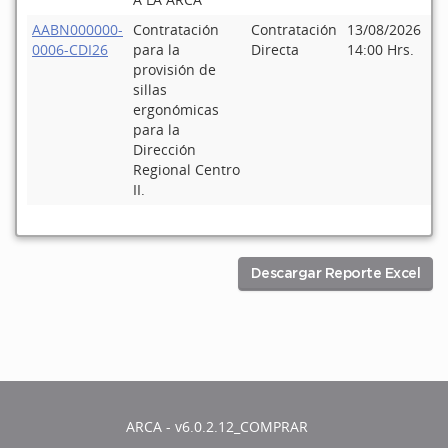
AABN000000-
Contratación
Contratación
13/08/2026
Pu
0006-CDI26
para la
Directa
14:00 Hrs.
provisión de
sillas
ergonómicas
para la
Dirección
Regional Centro
II.
Descargar Reporte Excel
ARCA - v6.0.2.12_COMPRAR