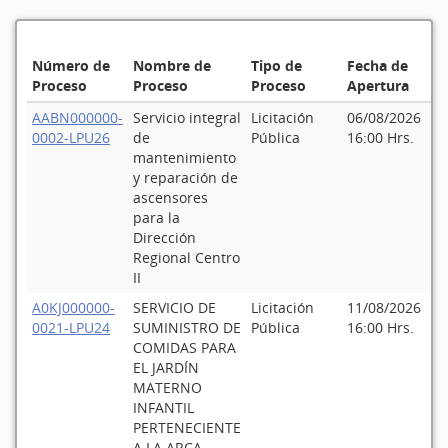
Número de
Nombre de
Tipo de
Fecha de
Proceso
Proceso
Proceso
Apertura
Es
AABN000000-
Servicio integral
Licitación
06/08/2026
Pu
0002-LPU26
de
Pública
16:00 Hrs.
mantenimiento
y reparación de
ascensores
para la
Dirección
Regional Centro
II
A0KJ000000-
SERVICIO DE
Licitación
11/08/2026
Pu
0021-LPU24
SUMINISTRO DE
Pública
16:00 Hrs.
COMIDAS PARA
EL JARDÍN
MATERNO
INFANTIL
PERTENECIENTE
A LA ARCA