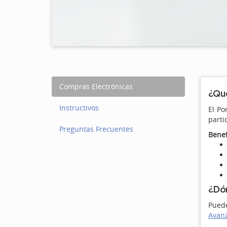
Compras Electrónicas
¿Qué
Instructivos
El Po
parti
Preguntas Frecuentes
Benef
¿Dón
Pued
Avan