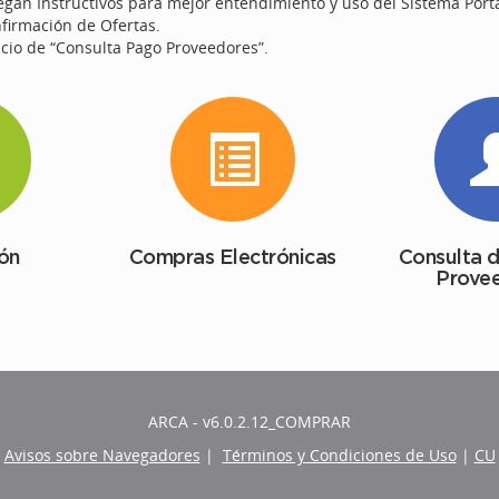
egan Instructivos para mejor entendimiento y uso del Sistema Porta
firmación de Ofertas.
icio de “Consulta Pago Proveedores”.
ión
Compras Electrónicas
Consulta 
Prove
ARCA - v6.0.2.12_COMPRAR
Avisos sobre Navegadores
|
Términos y Condiciones de Uso
|
CU