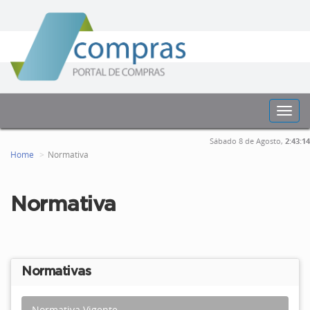
Toggl
navig
Sábado 8 de Agosto,
2:43:15
Home
Normativa
Normativa
Normativas
Normativa Vigente