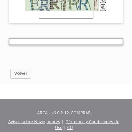
Volver
ARCA - v6.0.2.12_COMPRAR
Avisos sobre Navegadores
|
Términos y Condiciones de
Uso
|
CU