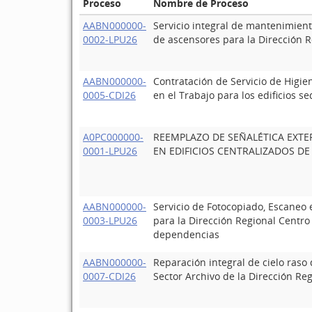
Proceso
Nombre de Proceso
AABN000000-
Servicio integral de mantenimient
0002-LPU26
de ascensores para la Dirección R
AABN000000-
Contratación de Servicio de Higie
0005-CDI26
en el Trabajo para los edificios se
A0PC000000-
REEMPLAZO DE SEÑALÉTICA EXTER
0001-LPU26
EN EDIFICIOS CENTRALIZADOS DE
AABN000000-
Servicio de Fotocopiado, Escaneo 
0003-LPU26
para la Dirección Regional Centro 
dependencias
AABN000000-
Reparación integral de cielo ras
0007-CDI26
Sector Archivo de la Dirección Reg