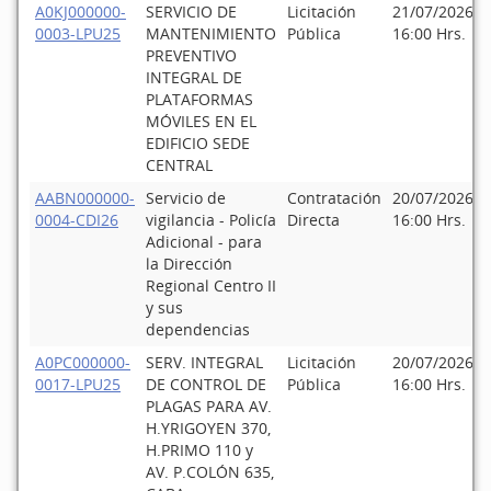
A0KJ000000-
SERVICIO DE
Licitación
21/07/2026
0003-LPU25
MANTENIMIENTO
Pública
16:00 Hrs.
PREVENTIVO
INTEGRAL DE
PLATAFORMAS
MÓVILES EN EL
EDIFICIO SEDE
CENTRAL
AABN000000-
Servicio de
Contratación
20/07/2026
0004-CDI26
vigilancia - Policía
Directa
16:00 Hrs.
Adicional - para
la Dirección
Regional Centro II
y sus
dependencias
A0PC000000-
SERV. INTEGRAL
Licitación
20/07/2026
0017-LPU25
DE CONTROL DE
Pública
16:00 Hrs.
PLAGAS PARA AV.
H.YRIGOYEN 370,
H.PRIMO 110 y
AV. P.COLÓN 635,