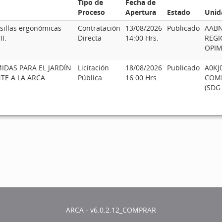
Tipo de
Fecha de
Proceso
Apertura
Estado
Unid
 sillas ergonómicas
Contratación
13/08/2026
Publicado
AABN
I.
Directa
14:00 Hrs.
REGI
OPIM
IDAS PARA EL JARDÍN
Licitación
18/08/2026
Publicado
A0KJ0
TE A LA ARCA
Pública
16:00 Hrs.
COMP
(SDG
ARCA - v6.0.2.12_COMPRAR